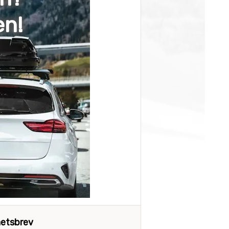
en!
etsbrev