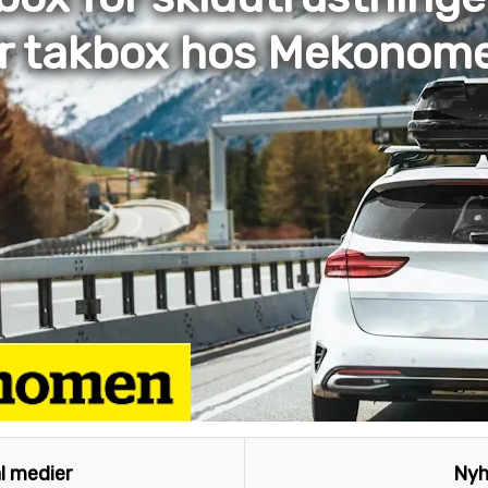
er takbox hos Mekonom
al medier
Nyh