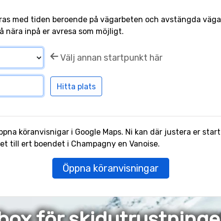
ras med tiden beroende på vägarbeten och avstängda vägar.
å nära inpå er avresa som möjligt.
Välj annan startpunkt här
pna köranvisnigar i Google Maps. Ni kan där justera er start
t till ert boendet i Champagny en Vanoise.
Öppna köranvisningar
box för skidutrustning