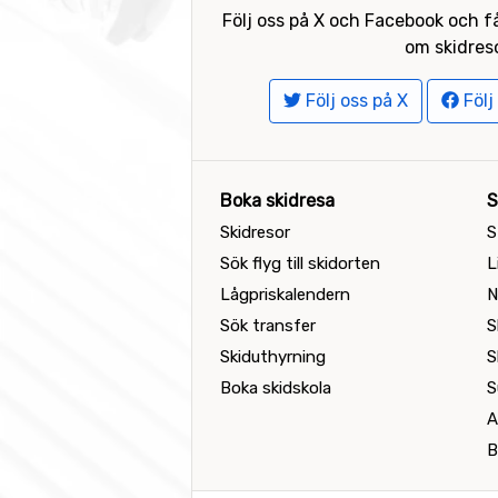
Följ oss på X och Facebook och få
om skidreso
Följ oss på X
Följ
Boka skidresa
S
Skidresor
S
Sök flyg till skidorten
L
Lågpriskalendern
N
Sök transfer
S
Skiduthyrning
S
Boka skidskola
S
A
B