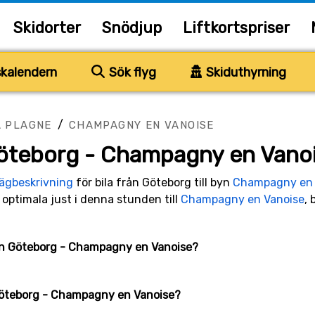
Skidorter
Snödjup
Liftkortspriser
kalendern
Sök flyg
Skiduthyrning
/
A PLAGNE
CHAMPAGNY EN VANOISE
Göteborg - Champagny en Vano
vägbeskrivning
för bila från Göteborg till byn
Champagny en 
optimala just i denna stunden till
Champagny en Vanoise
,
llan Göteborg - Champagny en Vanoise?
 Göteborg - Champagny en Vanoise?