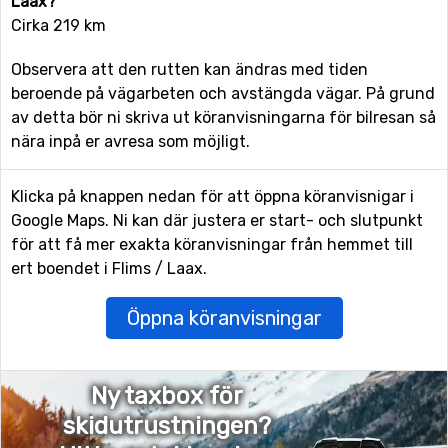
Laax?
Cirka 219 km
Observera att den rutten kan ändras med tiden
beroende på vägarbeten och avstängda vägar. På grund
av detta bör ni skriva ut köranvisningarna för bilresan så
nära inpå er avresa som möjligt.
Klicka på knappen nedan för att öppna köranvisnigar i
Google Maps. Ni kan där justera er start- och slutpunkt
för att få mer exakta köranvisningar från hemmet till
ert boendet i Flims / Laax.
Öppna köranvisningar
Ny taxbox för
skidutrustningen?