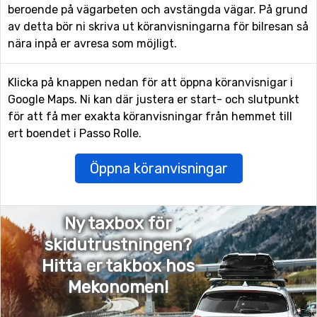
beroende på vägarbeten och avstängda vägar. På grund
av detta bör ni skriva ut köranvisningarna för bilresan så
nära inpå er avresa som möjligt.
Klicka på knappen nedan för att öppna köranvisnigar i
Google Maps. Ni kan där justera er start- och slutpunkt
för att få mer exakta köranvisningar från hemmet till
ert boendet i Passo Rolle.
Öppna köranvisningar
Ny taxbox för
skidutrustningen?
Hitta er takbox hos
Mekonomen!