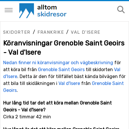
/
/
SKIDORTER
FRANKRIKE
VAL D'ISERE
Köranvisningar Grenoble Saint Geoirs
- Val d'Isere
Nedan finner ni köranvisningar och vägbeskrivning
för
att köra bil från
Grenoble Saint Geoirs
till skidorten
Val
d'Isere
. Detta är den för tillfället bäst kända bilvägen för
att bila till skidåkningen i
Val d'Isere
från
Grenoble Saint
Geoirs
.
Hur lång tid tar det att köra mellan Grenoble Saint
Geoirs - Val d'Isere?
Cirka 2 timmar 42 min