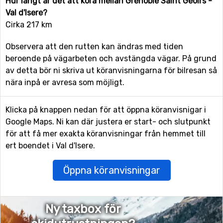
Hur långt är det att köra mellan Grenoble Saint Geoirs -
Val d'Isere?
Cirka 217 km
Observera att den rutten kan ändras med tiden
beroende på vägarbeten och avstängda vägar. På grund
av detta bör ni skriva ut köranvisningarna för bilresan så
nära inpå er avresa som möjligt.
Klicka på knappen nedan för att öppna köranvisnigar i
Google Maps. Ni kan där justera er start- och slutpunkt
för att få mer exakta köranvisningar från hemmet till
ert boendet i Val d'Isere.
Öppna köranvisningar
Ny taxbox för