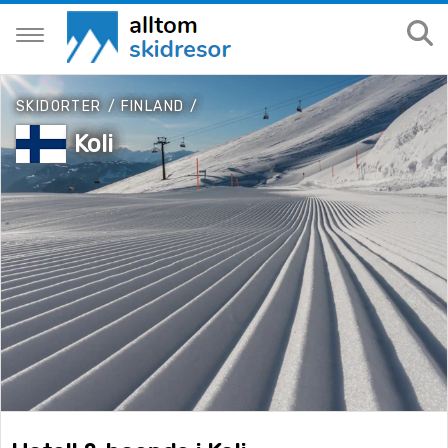
SKIDORTER
/
FINLAND
/
Koli