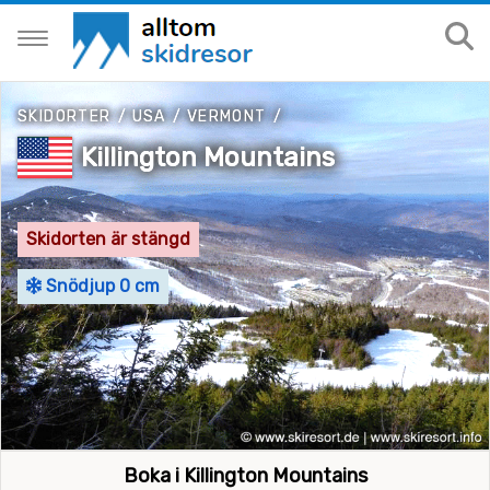
SKIDORTER
/
USA
/
VERMONT
/
Killington Mountains
Skidorten är stängd
Snödjup 0 cm
Boka i Killington Mountains