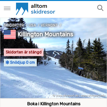
SKIDORTER
/
USA
/
VERMONT
/
Killington Mountains
Skidorten är stängd
Snödjup 0 cm
Boka i Killington Mountains