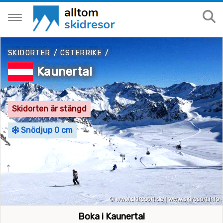
SKIDORTER
/
ÖSTERRIKE
/
Kaunertal
Skidorten är stängd
Snödjup 0 cm
Boka i Kaunertal