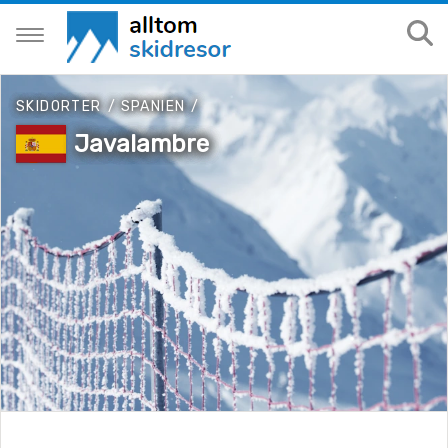
SKIDORTER
/
SPANIEN
/
Javalambre