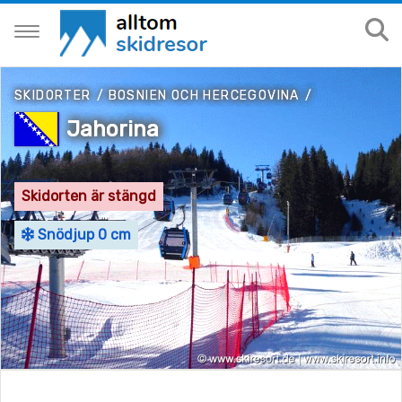
SKIDORTER
/
BOSNIEN OCH HERCEGOVINA
/
Jahorina
Skidorten är stängd
Snödjup 0 cm