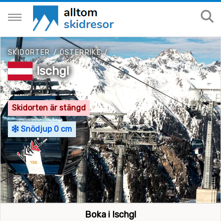
SKIDORTER
/
ÖSTERRIKE
/
Ischgl
Skidorten är stängd
Snödjup 0 cm
Boka i Ischgl