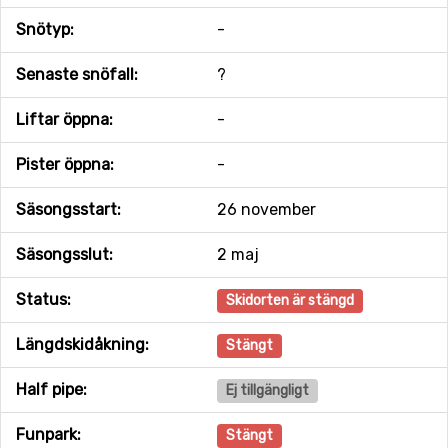
Snötyp:
-
Senaste snöfall:
?
Liftar öppna:
-
Pister öppna:
-
Säsongsstart:
26 november
Säsongsslut:
2 maj
Status:
Skidorten är stängd
Längdskidåkning:
Stängt
Half pipe:
Ej tillgängligt
Funpark:
Stängt