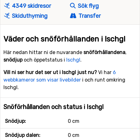
4349 skidresor
Sök flyg
Skiduthyrning
Transfer
Väder och snöförhållanden i Ischgl
Här nedan hittar ni de nuvarande
snöförhållandena
,
snödjup
och öppetstatus i
Ischgl
.
Vill ni ser hur det ser ut i Ischgl just nu?
Vi har
6
webbkameror som visar livebilder
i och runt omkring
Ischgl.
Snöförhållanden och status i Ischgl
Snödjup:
0 cm
Snödjup dalen:
0 cm