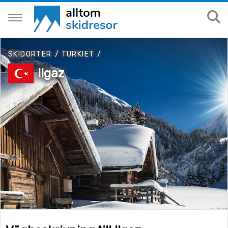
SKIDORTER
/
TURKIET
/
Ilgaz