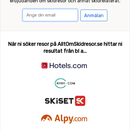
erbjudanden om skidresor och annat skidrelaterat.
Anmälan
När ni söker resor på AlltOmSkidresor.se hittar ni
resultat från bl a...