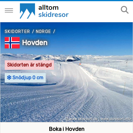
SKIDORTER
/
NORGE
/
Hovden
Skidorten är stängd
Snödjup 0 cm
Boka i Hovden