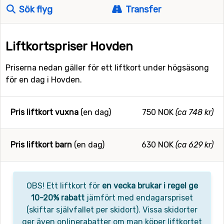
Sök flyg
Transfer
Liftkortspriser Hovden
Priserna nedan gäller för ett liftkort under högsäsong
för en dag i Hovden.
Pris liftkort vuxna
(en dag)
750 NOK
(ca 748 kr)
Pris liftkort barn
(en dag)
630 NOK
(ca 629 kr)
OBS! Ett liftkort för
en vecka brukar i regel ge
10-20% rabatt
jämfört med endagarspriset
(skiftar självfallet per skidort). Vissa skidorter
ger även onlinerabatter om man köper liftkortet