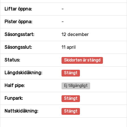
Liftar öppna:
-
Pister öppna:
-
Säsongsstart:
12 december
Säsongsslut:
11 april
Status:
Skidorten är stängd
Längdskidåkning:
Stängt
Half pipe:
Ej tillgängligt
Funpark:
Stängt
Nattskidåkning:
Stängt