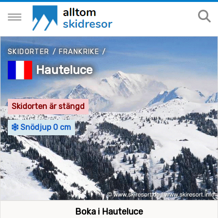
SKIDORTER
/
FRANKRIKE
/
Hauteluce
Skidorten är stängd
Snödjup 0 cm
Boka i Hauteluce