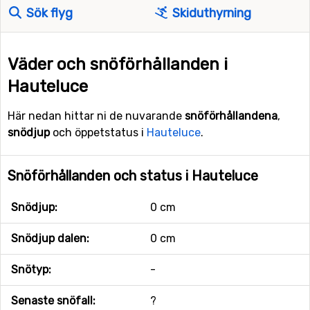
Sök flyg
Skiduthyrning
Väder och snöförhållanden i
Hauteluce
Här nedan hittar ni de nuvarande
snöförhållandena
,
snödjup
och öppetstatus i
Hauteluce
.
Snöförhållanden och status i Hauteluce
Snödjup:
0 cm
Snödjup dalen:
0 cm
Snötyp:
-
Senaste snöfall:
?