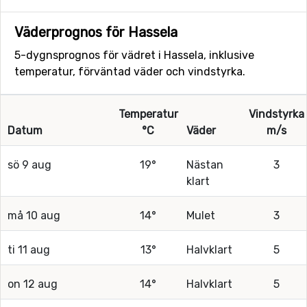
Väderprognos för Hassela
5-dygnsprognos för vädret i Hassela, inklusive
temperatur, förväntad väder och vindstyrka.
Temperatur
Vindstyrka
Datum
°C
Väder
m/s
sö 9 aug
19°
Nästan
3
klart
må 10 aug
14°
Mulet
3
ti 11 aug
13°
Halvklart
5
on 12 aug
14°
Halvklart
5