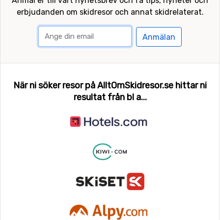
Anmäl er till vårt nyhetsbrev och få tips, nyheter och
erbjudanden om skidresor och annat skidrelaterat.
Anmälan
När ni söker resor på AlltOmSkidresor.se hittar ni
resultat från bl a...