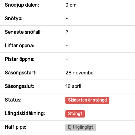
Snödjup dalen:
0 cm
Snötyp:
-
Senaste snöfall:
?
Liftar öppna:
-
Pister öppna:
-
Säsongsstart:
28 november
Säsongsslut:
18 april
Status:
Skidorten är stängd
Längdskidåkning:
Stängt
Half pipe:
Ej tillgängligt