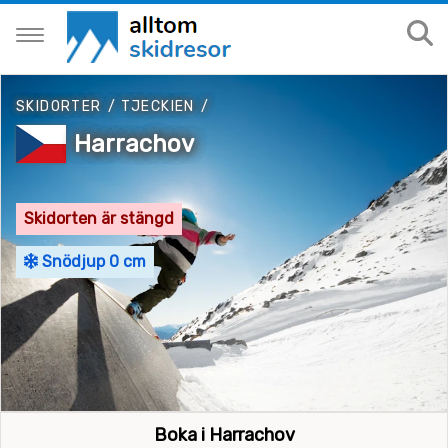
SKIDORTER
/
TJECKIEN
/
Harrachov
Skidorten är stängd
Snödjup 0 cm
Boka i Harrachov