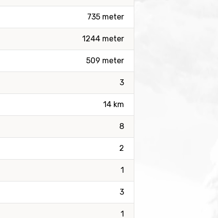
735 meter
1244 meter
509 meter
3
14 km
8
2
1
3
1