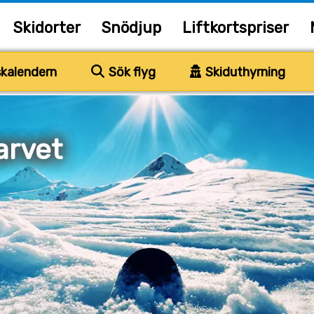
Skidorter
Snödjup
Liftkortspriser
kalendern
Sök flyg
Skiduthyrning
arvet