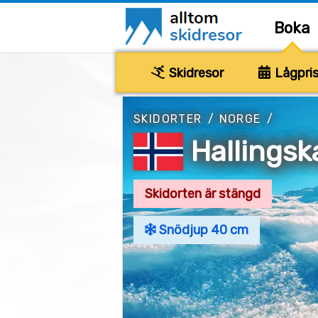
Boka
Skidresor
Lågpris
SKIDORTER
/
NORGE
/
Hallingsk
Skidorten är stängd
Snödjup 40 cm