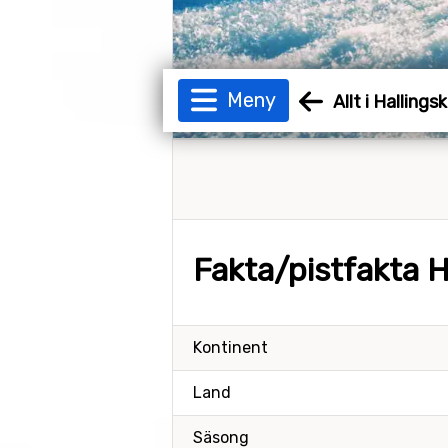
Meny
Allt i Hallings
Fakta/pistfakta H
Kontinent
Land
Säsong