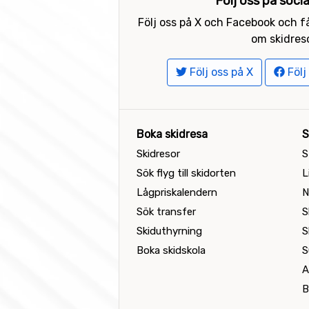
Följ oss på soci
Följ oss på X och Facebook och få
om skidreso
Följ oss på X
Följ
Boka skidresa
S
Skidresor
S
Sök flyg till skidorten
L
Lågpriskalendern
N
Sök transfer
S
Skiduthyrning
S
Boka skidskola
S
A
B