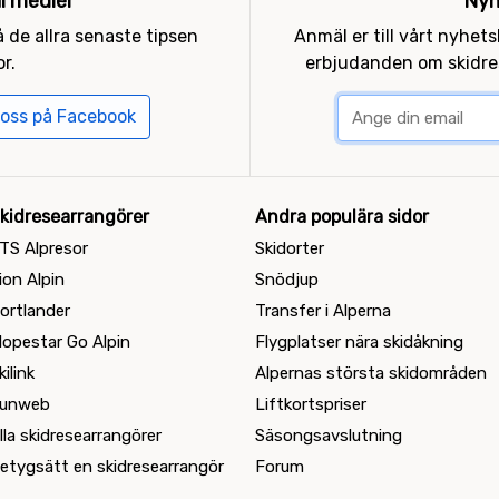
al medier
Nyh
 de allra senaste tipsen
Anmäl er till vårt nyhet
r.
erbjudanden om skidres
 oss på Facebook
kidresearrangörer
Andra populära sidor
TS Alpresor
Skidorter
ion Alpin
Snödjup
ortlander
Transfer i Alperna
lopestar Go Alpin
Flygplatser nära skidåkning
kilink
Alpernas största skidområden
unweb
Liftkortspriser
lla skidresearrangörer
Säsongsavslutning
etygsätt en skidresearrangör
Forum