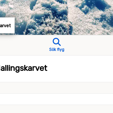
karvet
Sök flyg
allingskarvet