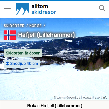
SKIDORTER
/
NORGE
/
Hafjell (Lillehammer)
Skidorten är öppen
Snödjup 40 cm
Boka i Hafjell (Lillehammer)