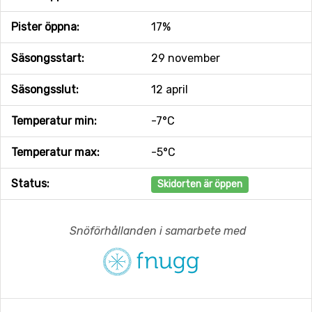
Pister öppna:
17%
Säsongsstart:
29 november
Säsongsslut:
12 april
Temperatur min:
-7°C
Temperatur max:
-5°C
Status:
Skidorten är öppen
Snöförhållanden i samarbete med