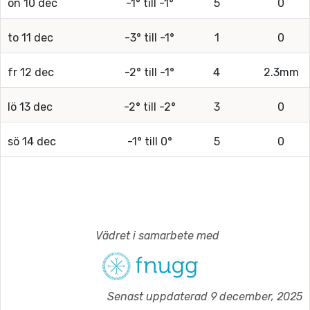
on 10 dec
-1° till -1°
5
0
to 11 dec
-3° till -1°
1
0
fr 12 dec
-2° till -1°
4
2.3mm
lö 13 dec
-2° till -2°
3
0
sö 14 dec
-1° till 0°
5
0
Vädret i samarbete med
Senast uppdaterad 9 december, 2025