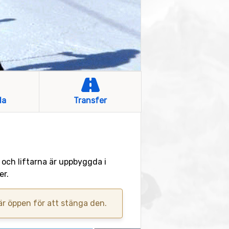
la
Transfer
a och liftarna är uppbyggda i
er.
 är öppen för att stänga den.