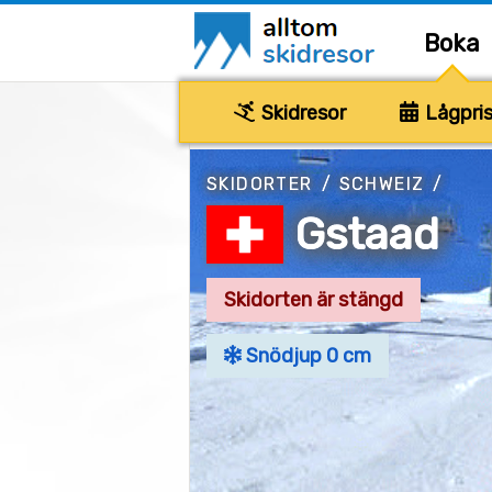
Boka
Skidresor
Lågpris
SKIDORTER
/
SCHWEIZ
/
Gstaad
Skidorten är stängd
Snödjup 0 cm