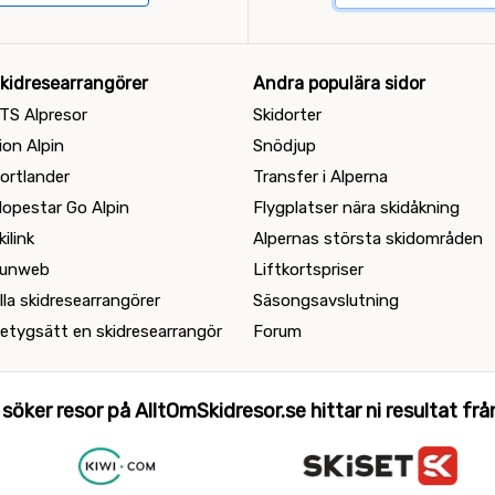
kidresearrangörer
Andra populära sidor
TS Alpresor
Skidorter
ion Alpin
Snödjup
ortlander
Transfer i Alperna
lopestar Go Alpin
Flygplatser nära skidåkning
kilink
Alpernas största skidområden
unweb
Liftkortspriser
lla skidresearrangörer
Säsongsavslutning
etygsätt en skidresearrangör
Forum
 söker resor på AlltOmSkidresor.se hittar ni resultat från 