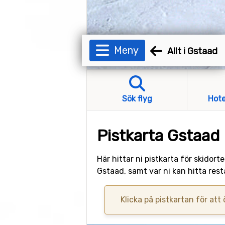
Meny
Allt i Gstaad
Sök flyg
Hote
Pistkarta Gstaad
Här hittar ni pistkarta för skidor
Gstaad, samt var ni kan hitta res
Klicka på pistkartan för att