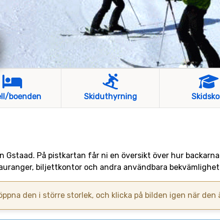
ll/boenden
Skiduthyrning
Skidsko
ten Gstaad. På pistkartan får ni en översikt över hur backarn
tauranger, biljettkontor och andra användbara bekvämlighet
 öppna den i större storlek, och klicka på bilden igen när den