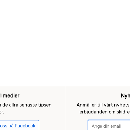
al medier
Nyh
 de allra senaste tipsen
Anmäl er till vårt nyhet
r.
erbjudanden om skidres
 oss på Facebook