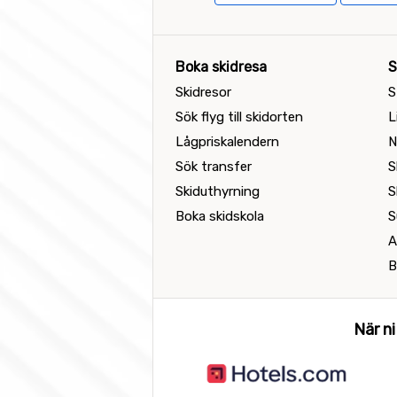
Boka skidresa
S
Skidresor
S
Sök flyg till skidorten
L
Lågpriskalendern
N
Sök transfer
S
Skiduthyrning
S
Boka skidskola
S
A
B
När ni