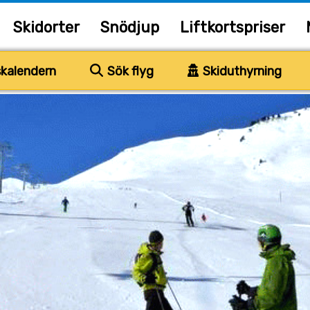
Skidorter
Snödjup
Liftkortspriser
kalendern
Sök flyg
Skiduthyrning