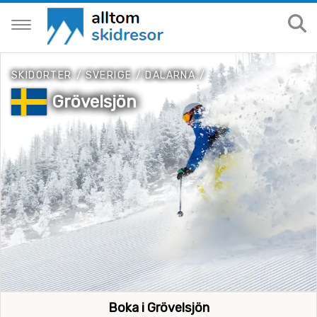
SKIDORTER
/
SVERIGE
/
DALARNA
/
Grövelsjön
Boka i Grövelsjön