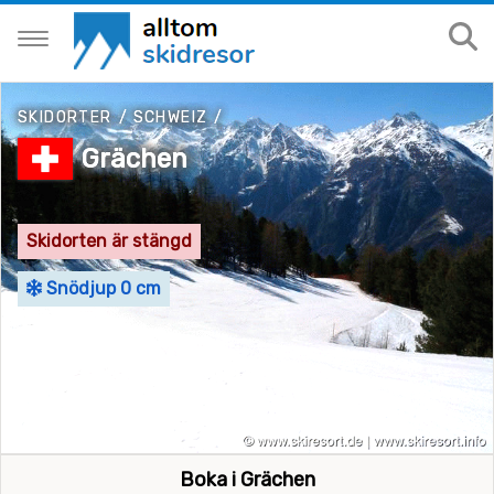
SKIDORTER
/
SCHWEIZ
/
Grächen
Skidorten är stängd
Snödjup 0 cm
Boka i Grächen