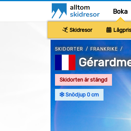
Boka
Skidresor
Lågpris
SKIDORTER
/
FRANKRIKE
/
Gérardm
Skidorten är stängd
Snödjup 0 cm