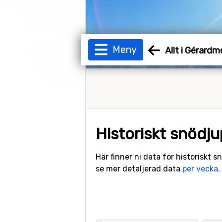
Meny
Allt i Gérardm
Historiskt snödj
Här finner ni data för historiskt 
se mer detaljerad data
per vecka
.