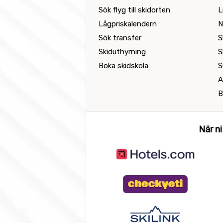
Sök flyg till skidorten
L
Lågpriskalendern
N
Sök transfer
S
Skiduthyrning
S
Boka skidskola
S
A
B
När ni