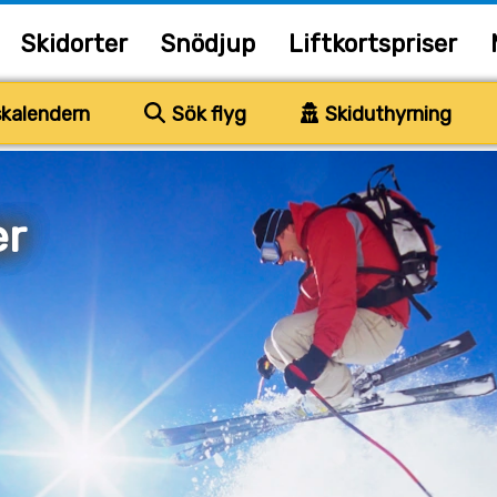
Skidorter
Snödjup
Liftkortspriser
kalendern
Sök flyg
Skiduthyrning
er