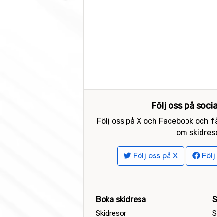
Följ oss på soci
Följ oss på X och Facebook och få
om skidreso
Följ oss på X
Följ
Boka skidresa
S
Skidresor
S