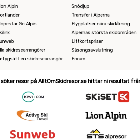
ion Alpin
Snödjup
ortlander
Transfer i Alperna
lopestar Go Alpin
Flygplatser nära skidåkning
kilink
Alpernas största skidområden
unweb
Liftkortspriser
lla skidresearrangörer
Säsongsavslutning
etygsätt en skidresearrangör
Forum
 söker resor på AlltOmSkidresor.se hittar ni resultat från 