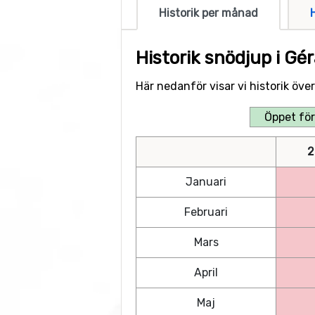
Historik per månad
Historik snödjup i G
Här nedanför visar vi historik öv
Öppet för
2
Januari
Februari
Mars
April
Maj