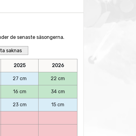
 under de senaste säsongerna.
ta saknas
2025
2026
27 cm
22 cm
16 cm
34 cm
23 cm
15 cm