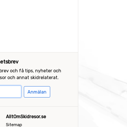
etsbrev
sbrev och få tips, nyheter och
or och annat skidrelaterat.
Anmälan
AlltOmSkidresor.se
Sitemap