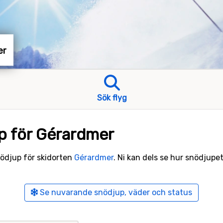
er
Sök flyg
up för Gérardmer
snödjup för skidorten
Gérardmer
. Ni kan dels se hur snödjupet
Se nuvarande snödjup, väder och status