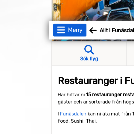
Meny
Allt i Funäsda
Sök flyg
Restauranger i F
Här hittar ni
15 restauranger rest
gäster och är sorterade från högst
I
Funäsdalen
kan ni äta mat från 1
food, Sushi, Thai.