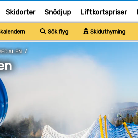
Skidorter
Snödjup
Liftkortspriser
kalendern
Sök flyg
Skiduthyrning
JEDALEN
/
en