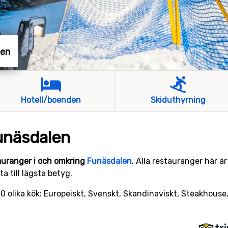
len
Hotell/boenden
Skiduthyrning
unäsdalen
auranger i och omkring
Funäsdalen
. Alla restauranger här 
a till lägsta betyg.
0 olika kök: Europeiskt, Svenskt, Skandinaviskt, Steakhouse