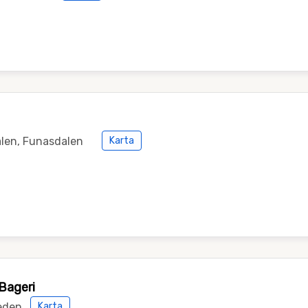
len, Funasdalen
Karta
Bageri
eden
Karta