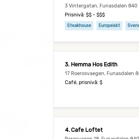
3 Vintergatan, Funasdalen 84
Prisnivå: $$ - $$$
Steakhouse
Europeiskt
Sven
3. Hemma Hos Edith
17 Roerosvaegen, Funasdalen 
Café, prisnivå: $
4. Cafe Loftet
Rorosvagen 18, Funasdalen 84