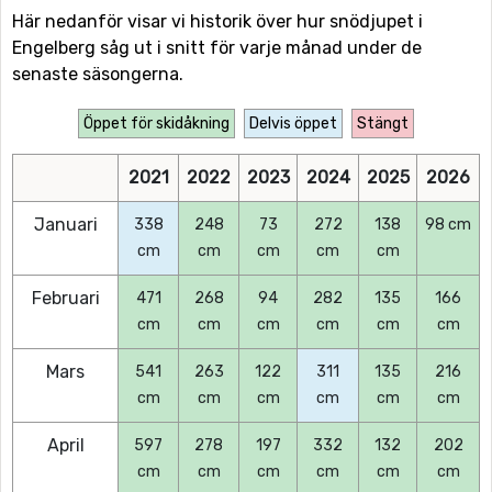
Här nedanför visar vi historik över hur snödjupet i
Engelberg såg ut i snitt för varje månad under de
senaste säsongerna.
Öppet för skidåkning
Delvis öppet
Stängt
2021
2022
2023
2024
2025
2026
Januari
338
248
73
272
138
98 cm
cm
cm
cm
cm
cm
Februari
471
268
94
282
135
166
cm
cm
cm
cm
cm
cm
Mars
541
263
122
311
135
216
cm
cm
cm
cm
cm
cm
April
597
278
197
332
132
202
cm
cm
cm
cm
cm
cm