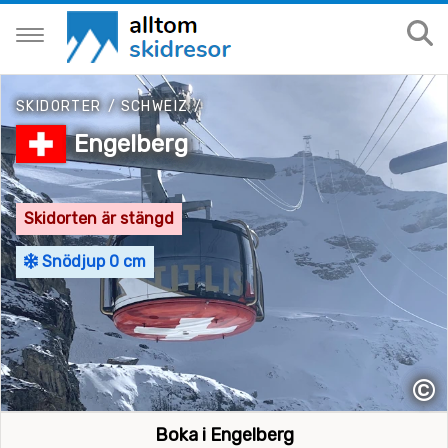
SKIDORTER
/
SCHWEIZ
/
Engelberg
Skidorten är stängd
Snödjup 0 cm
©
Boka i Engelberg