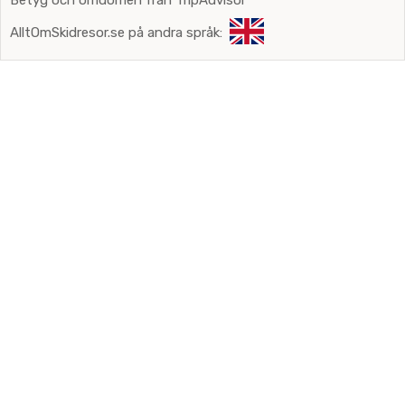
Betyg och omdömen från TripAdvisor
AlltOmSkidresor.se på andra språk: