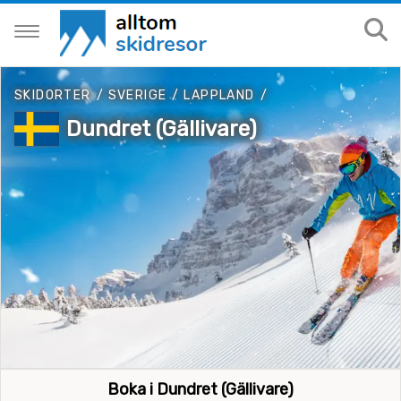
SKIDORTER
/
SVERIGE
/
LAPPLAND
/
Dundret (Gällivare)
Boka i Dundret (Gällivare)