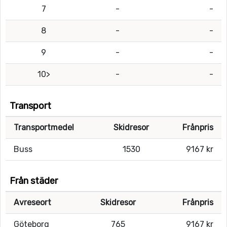
7
-
-
8
-
-
9
-
-
10>
-
-
Transport
Transportmedel
Skidresor
Frånpris
Buss
1530
9167 kr
Från städer
Avreseort
Skidresor
Frånpris
Göteborg
765
9167 kr