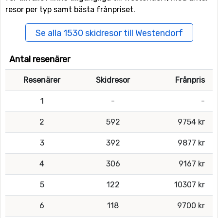
resor per typ samt bästa frånpriset.
Se alla 1530 skidresor till Westendorf
Antal resenärer
Resenärer
Skidresor
Frånpris
1
-
-
2
592
9754 kr
3
392
9877 kr
4
306
9167 kr
5
122
10307 kr
6
118
9700 kr