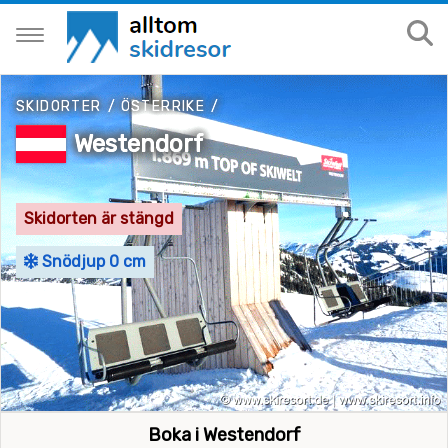
SKIDORTER
/
ÖSTERRIKE
/
Westendorf
Skidorten är stängd
Snödjup 0 cm
Boka i Westendorf