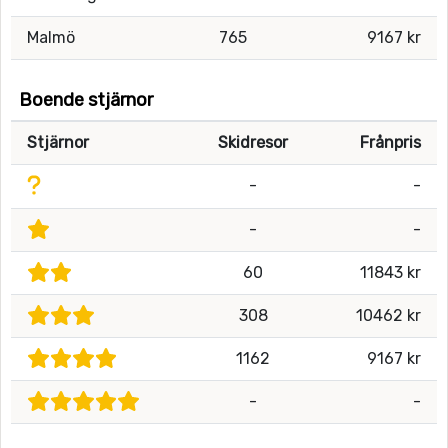
Malmö
765
9167 kr
Boende stjärnor
Stjärnor
Skidresor
Frånpris
-
-
-
-
60
11843 kr
308
10462 kr
1162
9167 kr
-
-