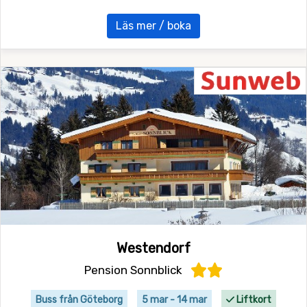
Läs mer / boka
Westendorf
Pension Sonnblick
Buss från Göteborg
5 mar - 14 mar
Liftkort