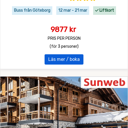
Buss från Göteborg
12 mar - 21 mar
Liftkort
9877 kr
PRIS PER PERSON
(för 3 personer)
Läs mer / boka