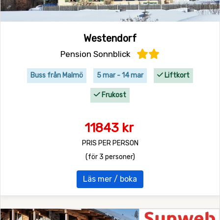
Westendorf
Pension Sonnblick
Buss från Malmö
5 mar - 14 mar
Liftkort
Frukost
11843 kr
PRIS PER PERSON
(för 3 personer)
Läs mer / boka