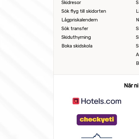
Skidresor
S
Sök flyg till skidorten
L
Lågpriskalendern
N
Sök transfer
S
Skiduthyrning
S
Boka skidskola
S
A
B
När ni