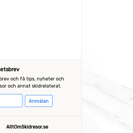
etsbrev
sbrev och få tips, nyheter och
or och annat skidrelaterat.
Anmälan
AlltOmSkidresor.se