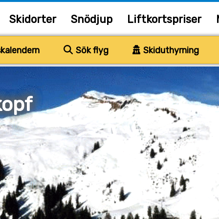
Skidorter
Snödjup
Liftkortspriser
kalendern
Sök flyg
Skiduthyrning
opf