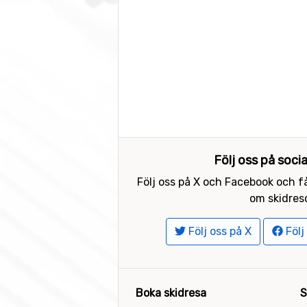
Följ oss på soci
Följ oss på X och Facebook och få
om skidreso
Följ oss på X
Följ
Boka skidresa
S