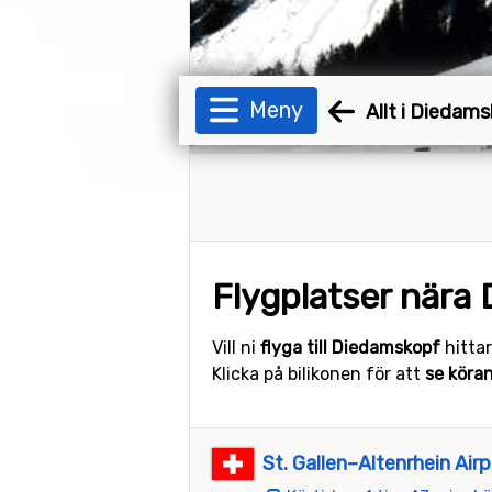
Meny
Allt i Diedam
Flygplatser nära
Vill ni
flyga till Diedamskopf
hittar
Klicka på bilikonen för att
se köra
St. Gallen–Altenrhein Airp