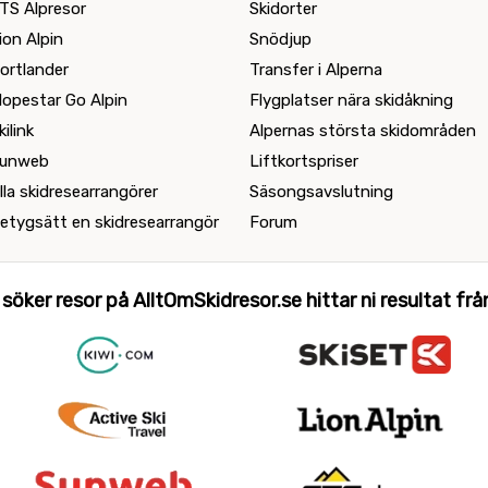
TS Alpresor
Skidorter
ion Alpin
Snödjup
ortlander
Transfer i Alperna
lopestar Go Alpin
Flygplatser nära skidåkning
kilink
Alpernas största skidområden
unweb
Liftkortspriser
lla skidresearrangörer
Säsongsavslutning
etygsätt en skidresearrangör
Forum
 söker resor på AlltOmSkidresor.se hittar ni resultat från 