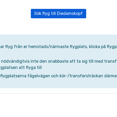
Sök flyg till Diedamskopf
 har flyg från er hemstads/närmaste flygplats, klicka på fly
ödvändigtvis inte den snabbaste att ta sig till med transfer,
gplatsen att flyga till
 flygplatserna fågelvägen och kör-/transfersträckan därmed