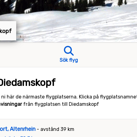
skopf
Sök flyg
 Diedamskopf
 ni här de närmaste flygplatserna. Klicka på flygplatsnamne
nvisningar
från flygplatsen till Diedamskopf
ort, Altenrhein
- avstånd 39 km