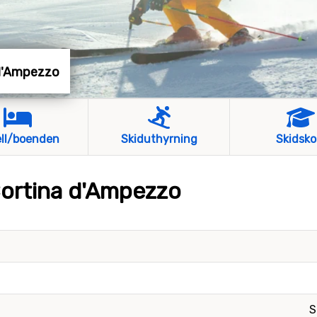
a d'Ampezzo
ll/boenden
Skiduthyrning
Skidsko
Cortina d'Ampezzo
S