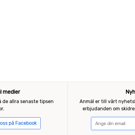
al medier
Nyh
 de allra senaste tipsen
Anmäl er till vårt nyhet
r.
erbjudanden om skidres
 oss på Facebook