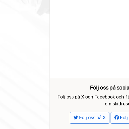
Följ oss på soci
Följ oss på X och Facebook och få
om skidreso
Följ oss på X
Följ