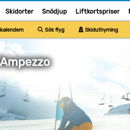
Skidorter
Snödjup
Liftkortspriser
kalendern
Sök flyg
Skiduthyrning
d'Ampezzo