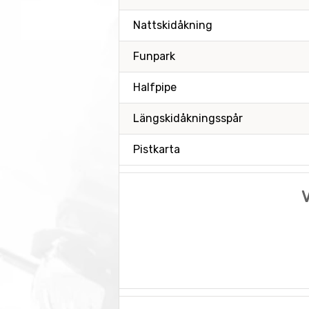
Nattskidåkning
Funpark
Halfpipe
Längskidåkningsspår
Pistkarta
V