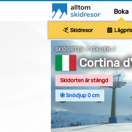
Boka
Skidresor
Lågpris
SKIDORTER
/
ITALIEN
/
Cortina 
Skidorten är stängd
Snödjup 0 cm