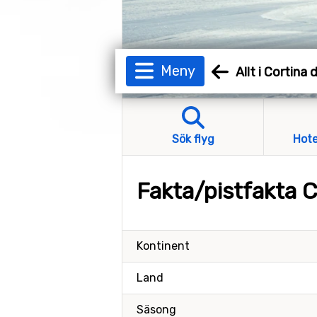
Meny
Allt i Cortin
Sök flyg
Hote
Fakta/pistfakta 
Kontinent
Land
Säsong