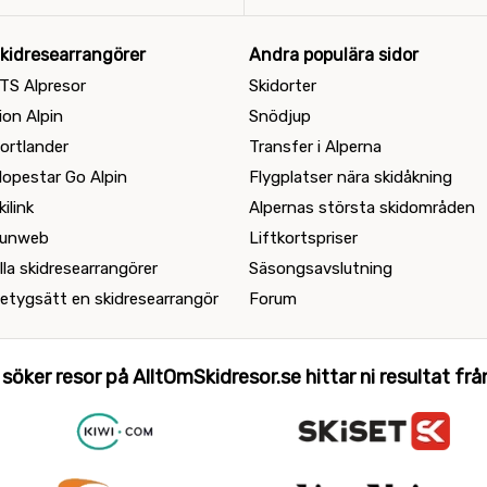
kidresearrangörer
Andra populära sidor
TS Alpresor
Skidorter
ion Alpin
Snödjup
ortlander
Transfer i Alperna
lopestar Go Alpin
Flygplatser nära skidåkning
kilink
Alpernas största skidområden
unweb
Liftkortspriser
lla skidresearrangörer
Säsongsavslutning
etygsätt en skidresearrangör
Forum
 söker resor på AlltOmSkidresor.se hittar ni resultat från 