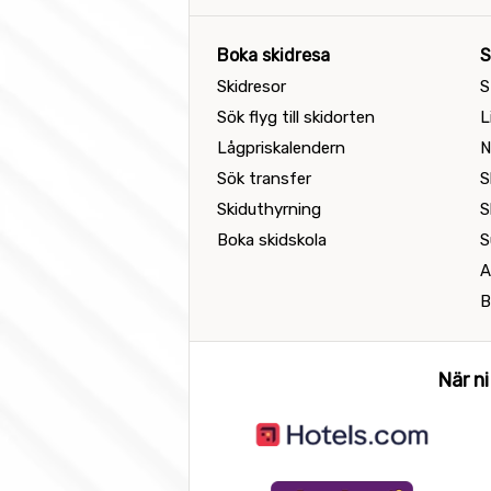
Boka skidresa
S
Skidresor
S
Sök flyg till skidorten
L
Lågpriskalendern
N
Sök transfer
S
Skiduthyrning
S
Boka skidskola
S
A
B
När ni