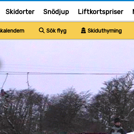
Skidorter
Snödjup
Liftkortspriser
kalendern
Sök flyg
Skiduthyrning