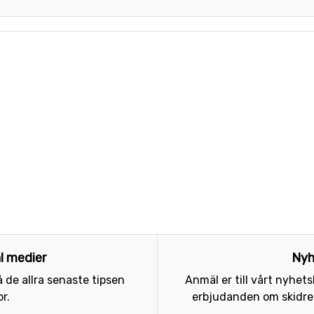
al medier
Nyh
 de allra senaste tipsen
Anmäl er till vårt nyhet
r.
erbjudanden om skidres