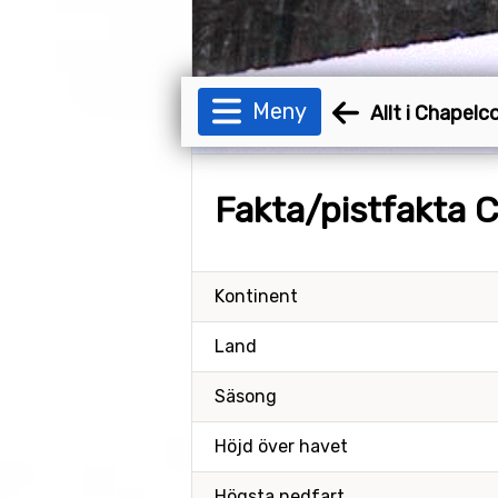
Meny
Allt i Chapelc
Fakta/pistfakta 
Kontinent
Land
Säsong
Höjd över havet
Högsta nedfart