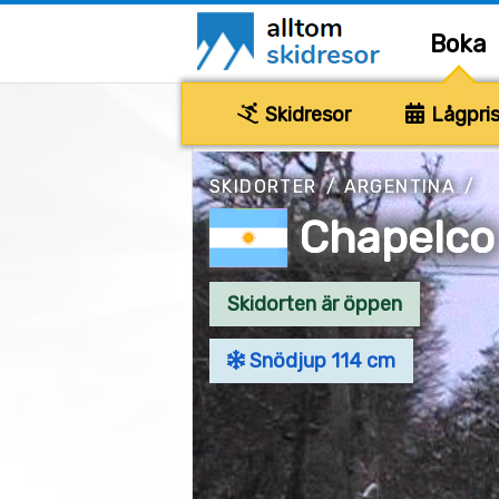
Boka
Skidresor
Lågpris
SKIDORTER
/
ARGENTINA
/
Chapelco
Skidorten är öppen
Snödjup 114 cm