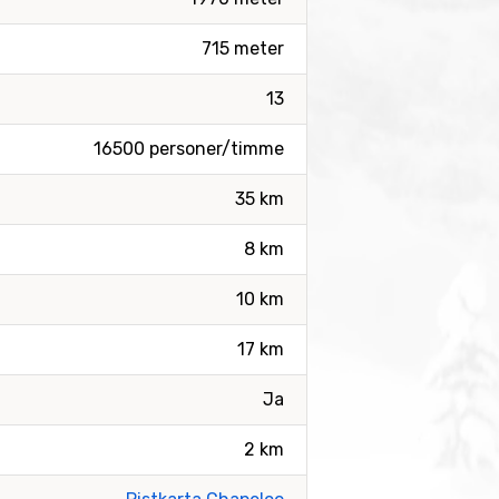
715 meter
13
16500 personer/timme
35 km
8 km
10 km
17 km
Ja
2 km