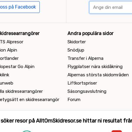
 oss på Facebook
kidresearrangörer
Andra populära sidor
TS Alpresor
Skidorter
ion Alpin
Snödjup
ortlander
Transfer i Alperna
lopestar Go Alpin
Flygplatser nära skidåkning
kilink
Alpernas största skidområden
unweb
Liftkortspriser
lla skidresearrangörer
Säsongsavslutning
etygsätt en skidresearrangör
Forum
 söker resor på AlltOmSkidresor.se hittar ni resultat från 