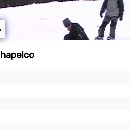
o
Chapelco