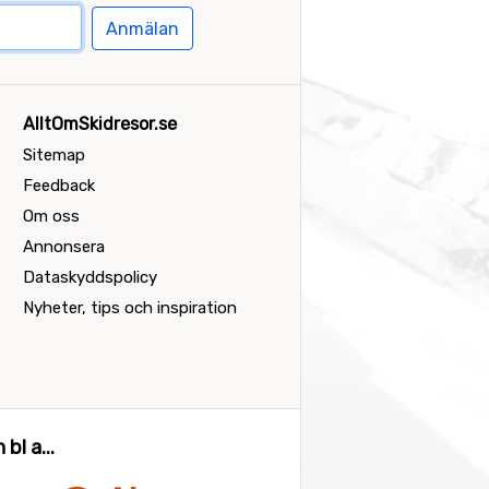
Anmälan
AlltOmSkidresor.se
Sitemap
Feedback
Om oss
Annonsera
Dataskyddspolicy
Nyheter, tips och inspiration
bl a...