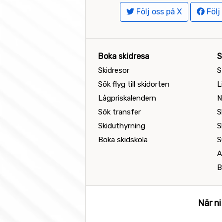
Följ oss på X
Följ
Boka skidresa
S
Skidresor
S
Sök flyg till skidorten
L
Lågpriskalendern
N
Sök transfer
S
Skiduthyrning
S
Boka skidskola
S
A
B
När ni