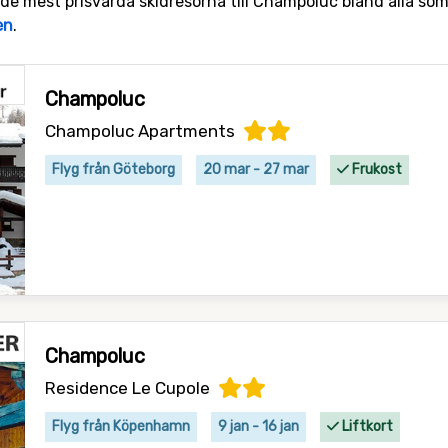
 de mest prisvärda skidresorna till Champoluc bland alla som 
en
.
Champoluc
Champoluc Apartments
Flyg från Göteborg
20 mar - 27 mar
Frukost
Champoluc
Residence Le Cupole
Flyg från Köpenhamn
9 jan - 16 jan
Liftkort