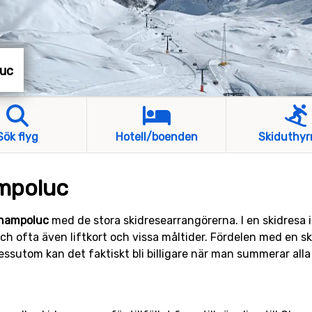
luc
Sök flyg
Hotell/boenden
Skiduthyr
ampoluc
 Champoluc
med de stora skidresearrangörerna. I en skidresa in
och ofta även liftkort och vissa måltider. Fördelen med en s
 dessutom kan det faktiskt bli billigare när man summerar all