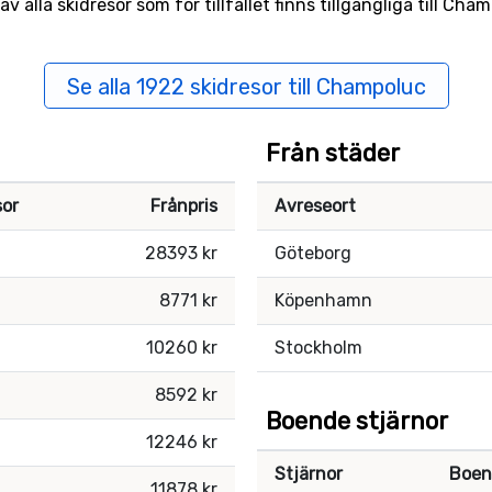
 alla skidresor som för tillfället finns tillgängliga till Cha
Se alla 1922 skidresor till Champoluc
Från städer
sor
Frånpris
Avreseort
28393 kr
Göteborg
8771 kr
Köpenhamn
10260 kr
Stockholm
8592 kr
Boende stjärnor
12246 kr
Stjärnor
Boen
11878 kr