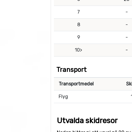
7
-
8
-
9
-
10>
-
Transport
Transportmedel
Sk
Flyg
Utvalda skidresor