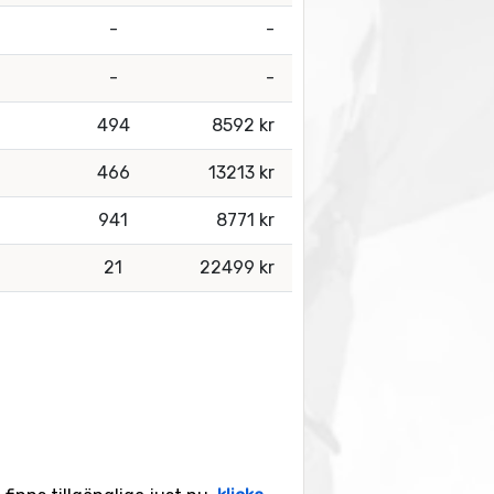
-
-
-
-
494
8592 kr
466
13213 kr
941
8771 kr
21
22499 kr