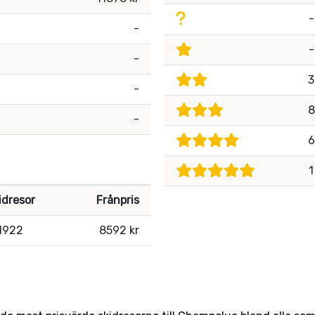
-
-
-
-
3
-
8
-
6
1
idresor
Frånpris
1922
8592 kr