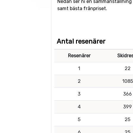
Nedan ser ni en sammanställning av
samt bästa frånpriset.
Antal resenärer
Resenärer
Skidre
1
22
2
1085
3
366
4
399
5
25
6
25