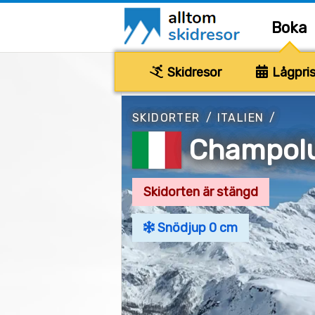
Boka
Skidresor
Lågpris
SKIDORTER
/
ITALIEN
/
Champol
Skidorten är stängd
Snödjup 0 cm