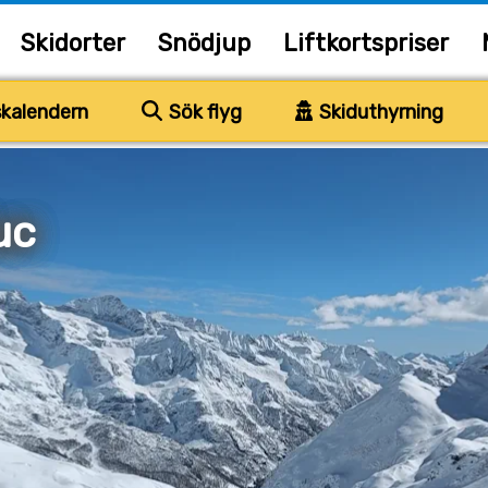
Skidorter
Snödjup
Liftkortspriser
kalendern
Sök flyg
Skiduthyrning
uc