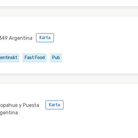
8349 Argentina
Karta
entinskt
Fast Food
Pub
Copahue y Puesta
Karta
rgentina