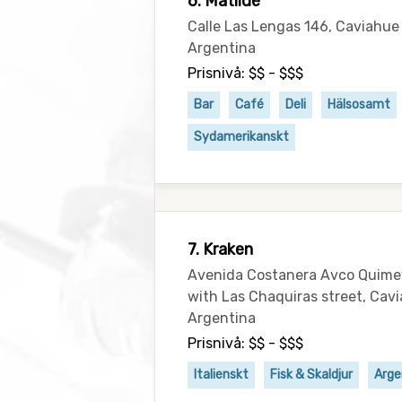
6. Matilde
Calle Las Lengas 146, Caviah
Argentina
Prisnivå: $$ - $$$
Bar
Café
Deli
Hälsosamt
Sydamerikanskt
7. Kraken
Avenida Costanera Avco Quime
with Las Chaquiras street, Ca
Argentina
Prisnivå: $$ - $$$
Italienskt
Fisk & Skaldjur
Arge