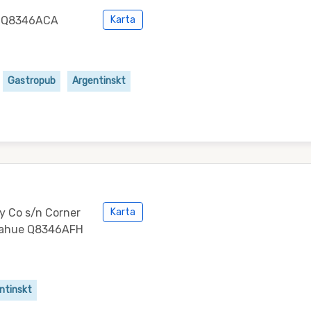
ue Q8346ACA
Karta
Gastropub
Argentinskt
y Co s/n Corner
Karta
viahue Q8346AFH
ntinskt