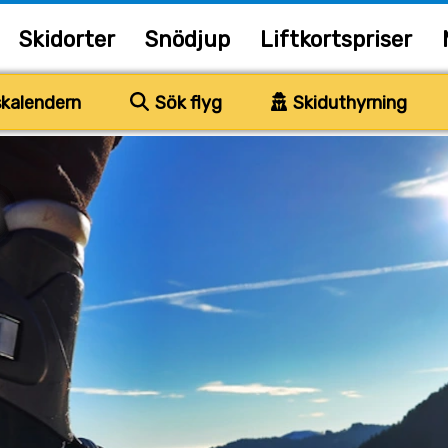
Skidorter
Snödjup
Liftkortspriser
kalendern
Sök flyg
Skiduthyrning