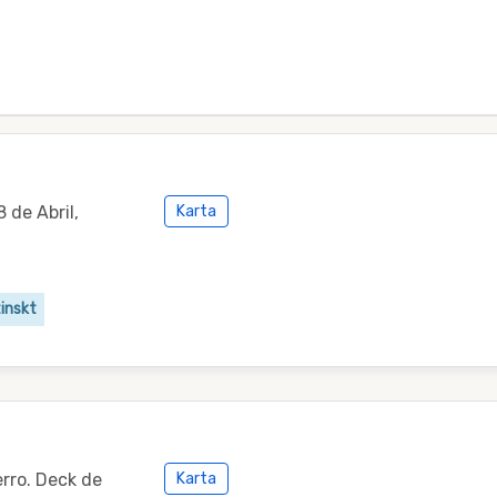
 de Abril,
Karta
inskt
erro. Deck de
Karta