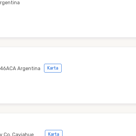
rgentina
8346ACA Argentina
Karta
y Co, Caviahue
Karta