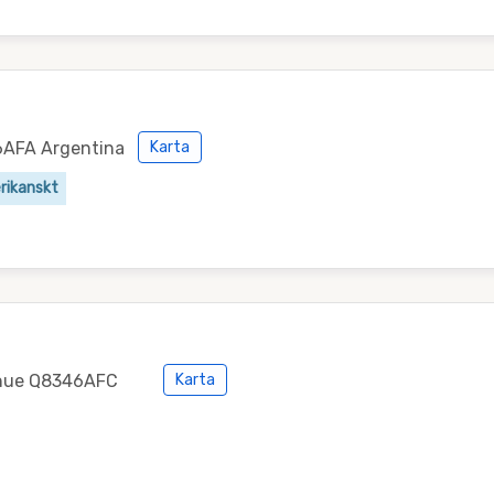
46AFA Argentina
Karta
ikanskt
iahue Q8346AFC
Karta