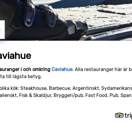
e
aviahue
auranger i och omkring
Caviahue
. Alla restauranger här är
a till lägsta betyg.
olika kök: Steakhouse, Barbecue, Argentinskt, Sydamerikanskt
alienskt, Fisk & Skaldjur, Bryggeri/pub, Fast Food, Pub, Span