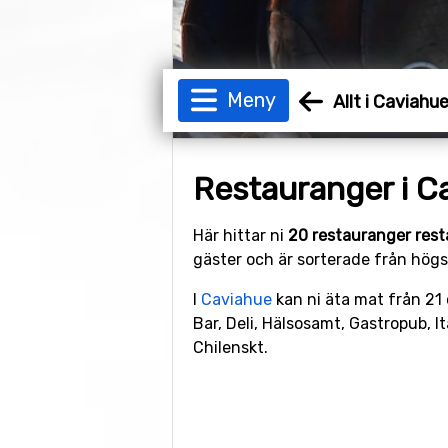
Meny
Allt i Caviahu
Restauranger i C
Här hittar ni
20 restauranger rest
gäster och är sorterade från högst
I
Caviahue
kan ni äta mat från 21 
Bar, Deli, Hälsosamt, Gastropub, It
Chilenskt.