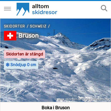
SKIDORTER
/
SCHWEIZ
/
Bruson
Skidorten är stängd
Snödjup 0 cm
Boka i Bruson