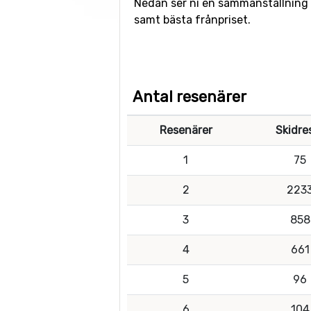
Nedan ser ni en sammanställning av 
samt bästa frånpriset.
Antal resenärer
Resenärer
Skidre
1
75
2
223
3
858
4
661
5
96
6
104