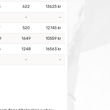
5
622
13625 kr
-
-
-
7
520
12745 kr
9
1649
10559 kr
8
1248
16563 kr
-
-
-