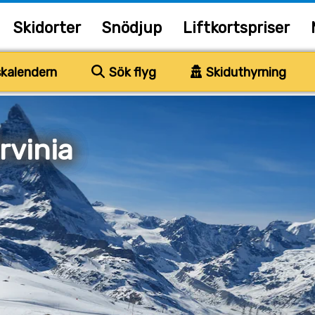
Skidorter
Snödjup
Liftkortspriser
kalendern
Sök flyg
Skiduthyrning
rvinia