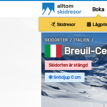
Boka
Skidresor
Lågpris
SKIDORTER
/
ITALIEN
/
Breuil-Ce
Skidorten är stängd
Snödjup 0 cm