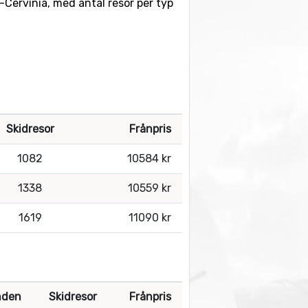
il-Cervinia, med antal resor per typ
Skidresor
Frånpris
1082
10584 kr
1338
10559 kr
1619
11090 kr
nden
Skidresor
Frånpris