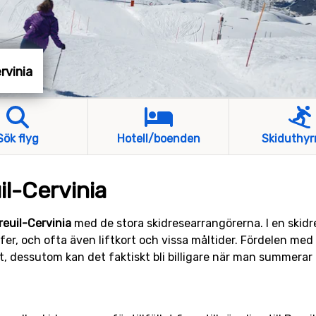
ervinia
Sök flyg
Hotell/boenden
Skiduthyr
uil-Cervinia
Breuil-Cervinia
med de stora skidresearrangörerna. I en skidres
fer, och ofta även liftkort och vissa måltider. Fördelen me
rat, dessutom kan det faktiskt bli billigare när man summerar 