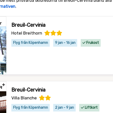
de mest prisvärda skidresorna till Breuil-Cervinia bland alla 
ernativen
.
Breuil-Cervinia
Hotel Breithorn
Flyg från Köpenhamn
9 jan - 16 jan
Frukost
Breuil-Cervinia
Villa Blanche
Flyg från Köpenhamn
2 jan - 9 jan
Liftkort