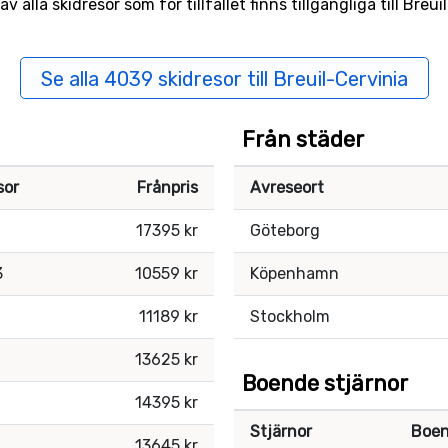
alla skidresor som för tillfället finns tillgängliga till Breu
Se alla 4039 skidresor till Breuil-Cervinia
Från städer
sor
Frånpris
Avreseort
17395 kr
Göteborg
3
10559 kr
Köpenhamn
11189 kr
Stockholm
13625 kr
Boende stjärnor
14395 kr
Stjärnor
Boe
13645 kr