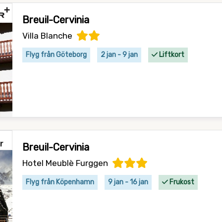
Breuil-Cervinia
Villa Blanche
Flyg från Göteborg
2 jan - 9 jan
Liftkort
Breuil-Cervinia
Hotel Meublè Furggen
Flyg från Köpenhamn
9 jan - 16 jan
Frukost