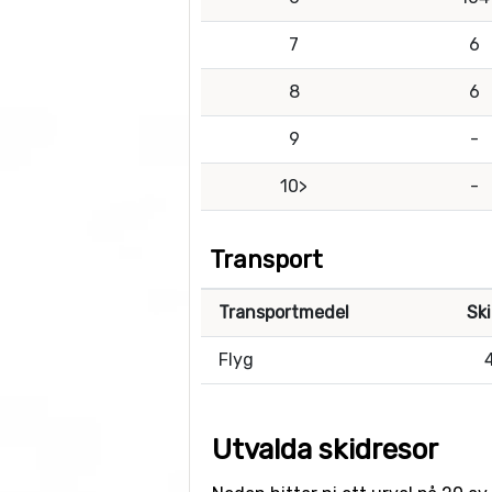
7
6
8
6
9
-
10>
-
Transport
Transportmedel
Sk
Flyg
Utvalda skidresor