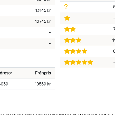
13145 kr
12745 kr
-
1
-
idresor
Frånpris
4039
10559 kr