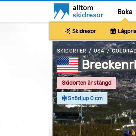
Boka
Skidresor
Lågpris
SKIDORTER
/
USA
/
COLORA
Breckenr
Skidorten är stängd
Snödjup 0 cm