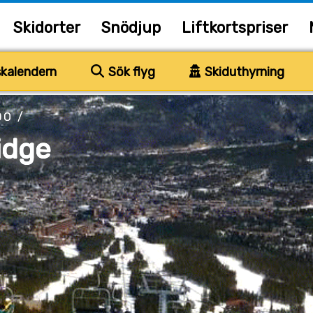
Skidorter
Snödjup
Liftkortspriser
kalendern
Sök flyg
Skiduthyrning
DO
/
idge