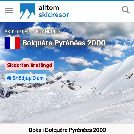
SKIDORTER
/
FRANKRIKE
/
Bolquère Pyrénées 2000
Skidorten är stängd
Snödjup 0 cm
Boka i Bolquère Pyrénées 2000