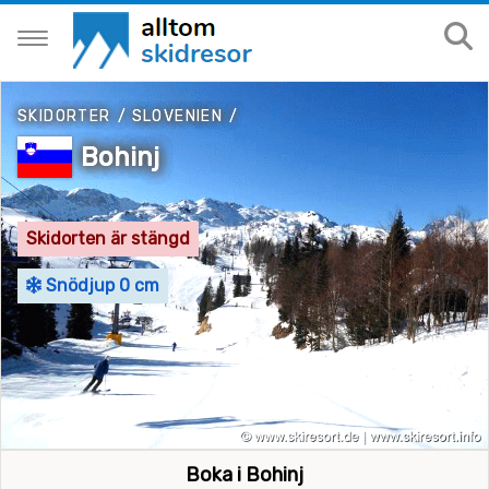
SKIDORTER
/
SLOVENIEN
/
Bohinj
Skidorten är stängd
Snödjup 0 cm
Boka i Bohinj