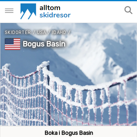
SKIDORTER
/
USA
/
IDAHO
/
Bogus Basin
Boka i Bogus Basin