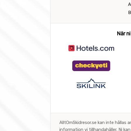
A
B
När ni
AlltOmSkidresor.se kan inte hållas a
information vi tillhandahåller. Ni k