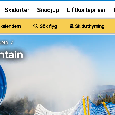
Skidorter
Snödjup
Liftkortspriser
kalendern
Sök flyg
Skiduthyrning
ARIO
/
ntain