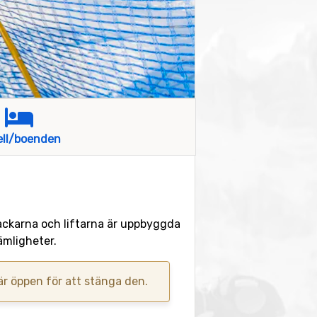
ell/boenden
 backarna och liftarna är uppbyggda
ämligheter.
 är öppen för att stänga den.