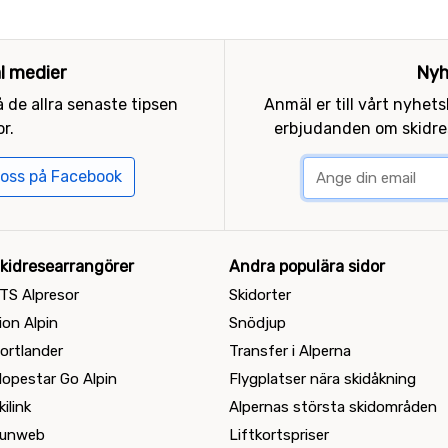
al medier
Nyh
 de allra senaste tipsen
Anmäl er till vårt nyhet
r.
erbjudanden om skidres
 oss på Facebook
kidresearrangörer
Andra populära sidor
TS Alpresor
Skidorter
ion Alpin
Snödjup
ortlander
Transfer i Alperna
lopestar Go Alpin
Flygplatser nära skidåkning
kilink
Alpernas största skidområden
unweb
Liftkortspriser