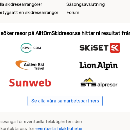
lla skidresearrangörer
Säsongsavslutning
etygsätt en skidresearrangör
Forum
 söker resor på AlltOmSkidresor.se hittar ni resultat från 
Se alla våra samarbetspartners
nsvariga för eventuella felaktigheter i den
an kontakta oss för
eventuella felaktigheter,