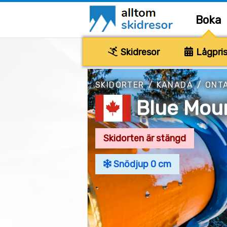
Boka
Skidresor
Lågpris
SKIDORTER
/
KANADA
/
ONT
Blue Mou
Skidorten är stängd
Snödjup 0 cm