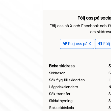
Följ oss på soci
Följ oss på X och Facebook och få
om skidreso
Följ oss på X
Följ
Boka skidresa
S
Skidresor
S
Sök flyg till skidorten
L
Lågpriskalendern
N
Sök transfer
S
Skiduthyrning
S
Boka skidskola
S