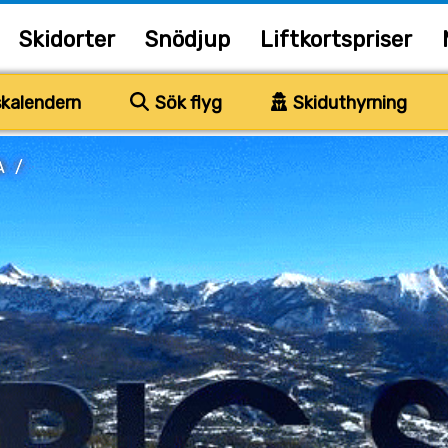
Skidorter
Snödjup
Liftkortspriser
kalendern
Sök flyg
Skiduthyrning
A
/