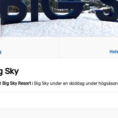
g
Hot
ig Sky
et
Big Sky Resort
i Big Sky under en skiddag under högsäson