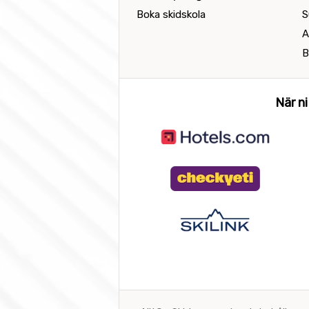
Boka skidskola
S
A
B
När ni