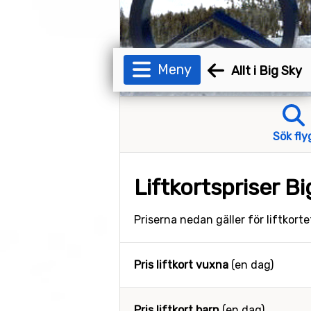
Meny
Allt i Big Sky
Sök fly
Liftkortspriser B
Priserna nedan gäller för liftkort
Pris liftkort vuxna
(en dag)
Pris liftkort barn
(en dag)