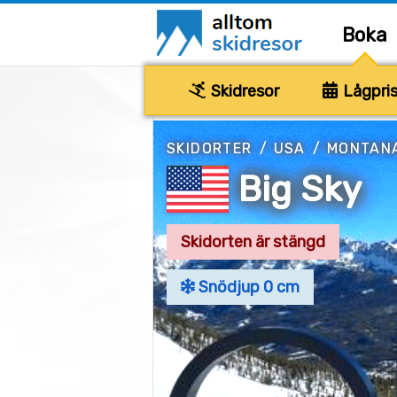
Boka
Skidresor
Lågpris
SKIDORTER
/
USA
/
MONTAN
Big Sky
Skidorten är stängd
Snödjup 0 cm