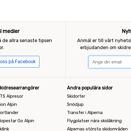
al medier
Nyh
 de allra senaste tipsen
Anmäl er till vårt nyhet
r.
erbjudanden om skidres
 oss på Facebook
kidresearrangörer
Andra populära sidor
TS Alpresor
Skidorter
ion Alpin
Snödjup
ortlander
Transfer i Alperna
lopestar Go Alpin
Flygplatser nära skidåkning
kilink
Alpernas största skidområden