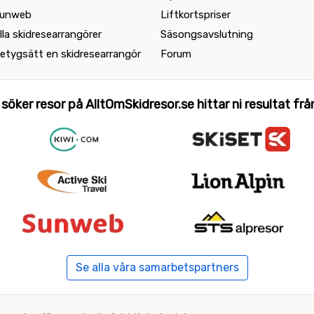
unweb
Liftkortspriser
lla skidresearrangörer
Säsongsavslutning
etygsätt en skidresearrangör
Forum
 söker resor på AlltOmSkidresor.se hittar ni resultat från 
Se alla våra samarbetspartners