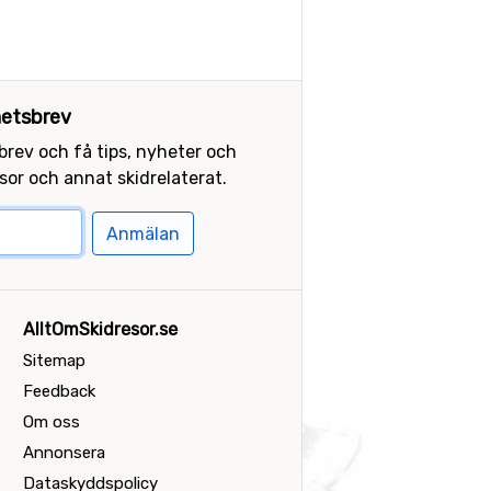
etsbrev
sbrev och få tips, nyheter och
or och annat skidrelaterat.
Anmälan
AlltOmSkidresor.se
Sitemap
Feedback
Om oss
Annonsera
Dataskyddspolicy