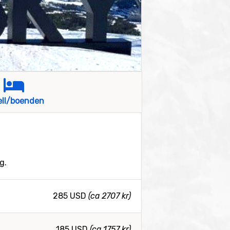
ell/boenden
g.
285 USD
(ca 2707 kr)
185 USD
(ca 1757 kr)