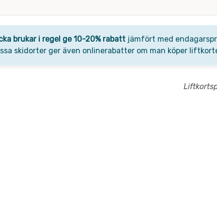
cka brukar i regel ge 10-20% rabatt
jämfört med endagarsprise
Vissa skidorter ger även onlinerabatter om man köper liftkorte
Liftkorts