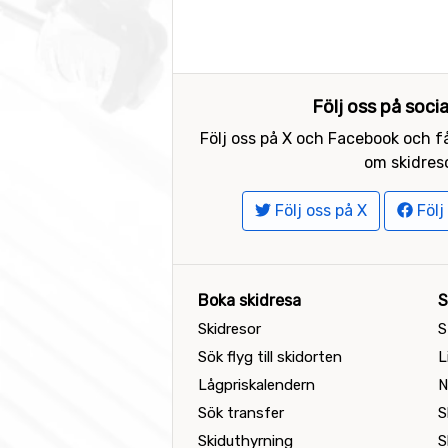
Följ oss på soci
Följ oss på X och Facebook och få
om skidreso
Följ oss på X
Följ
Boka skidresa
S
Skidresor
S
Sök flyg till skidorten
L
Lågpriskalendern
N
Sök transfer
S
Skiduthyrning
S