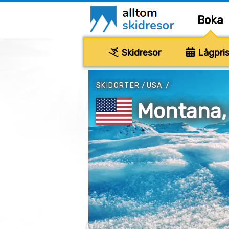
Boka
Skidresor
Lågpris
SKIDORTER
/
USA
/
Montana,