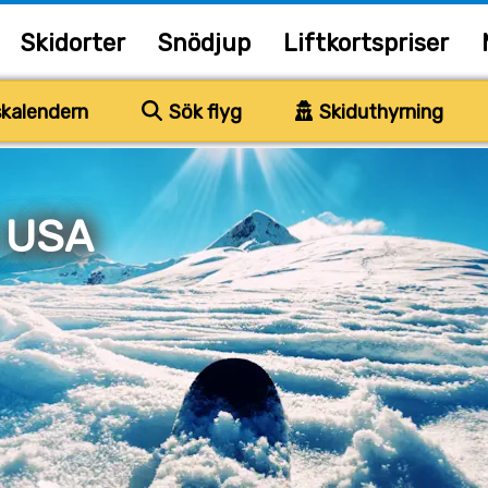
Skidorter
Snödjup
Liftkortspriser
kalendern
Sök flyg
Skiduthyrning
 USA