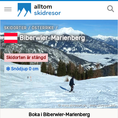
SKIDORTER
/
ÖSTERRIKE
/
Biberwier-Marienberg
Skidorten är stängd
Snödjup 0 cm
Boka i Biberwier-Marienberg