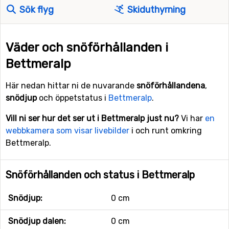
Sök flyg
Skiduthyrning
Väder och snöförhållanden i
Bettmeralp
Här nedan hittar ni de nuvarande
snöförhållandena
,
snödjup
och öppetstatus i
Bettmeralp
.
Vill ni ser hur det ser ut i Bettmeralp just nu?
Vi har
en
webbkamera som visar livebilder
i och runt omkring
Bettmeralp.
Snöförhållanden och status i Bettmeralp
Snödjup:
0 cm
Snödjup dalen:
0 cm