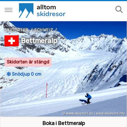
SKIDORTER
/
SCHWEIZ
/
Bettmeralp
Skidorten är stängd
Snödjup 0 cm
Boka i Bettmeralp