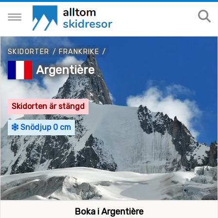
SKIDORTER
/
FRANKRIKE
/
Argentière
Skidorten är stängd
Snödjup 0 cm
Boka i Argentière