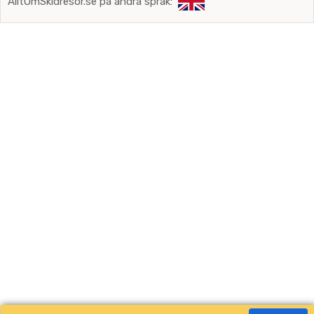
AlltOmSkidresor.se på andra språk: