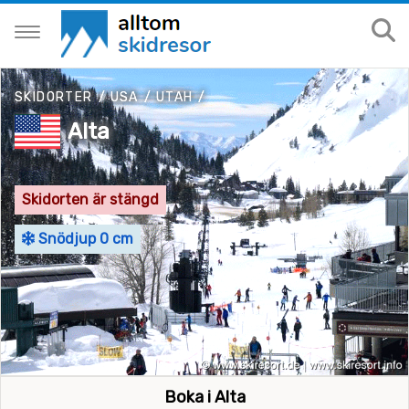
SKIDORTER
/
USA
/
UTAH
/
Alta
Skidorten är stängd
Snödjup 0 cm
Boka i Alta