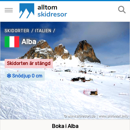
SKIDORTER
/
ITALIEN
/
Alba
Skidorten är stängd
Snödjup 0 cm
Boka i Alba