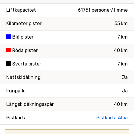
Liftkapacitet
61751 personer/timme
Kilometer pister
55 km
Blå pister
7 km
Röda pister
40 km
Svarta pister
7 km
Nattskidåkning
Ja
Funpark
Ja
Längskidåkningsspår
40 km
Pistkarta
Pistkarta Alba