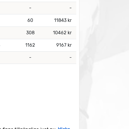
-
-
60
11843 kr
308
10462 kr
4
1162
9167 kr
-
-