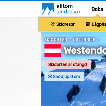
Boka
Skidresor
Lågpris
SKIDORTER
/
ÖSTERRIKE
/
Westendo
Skidorten är stängd
Snödjup 0 cm