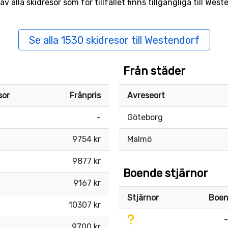
alla skidresor som för tillfället finns tillgängliga till Wes
Se alla 1530 skidresor till Westendorf
Från städer
sor
Frånpris
Avreseort
-
Göteborg
9754 kr
Malmö
9877 kr
Boende stjärnor
9167 kr
Stjärnor
Boe
10307 kr
-
9700 kr