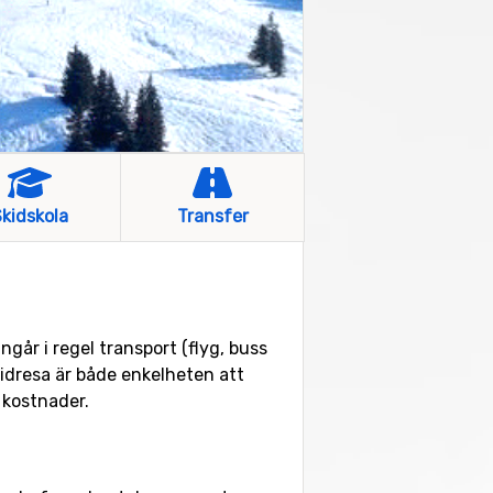
kidskola
Transfer
går i regel transport (flyg, buss
kidresa är både enkelheten att
a kostnader.