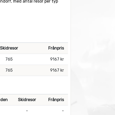
tendorf, med antal resor per typ
Skidresor
Frånpris
765
9167 kr
765
9167 kr
nden
Skidresor
Frånpris
-
-