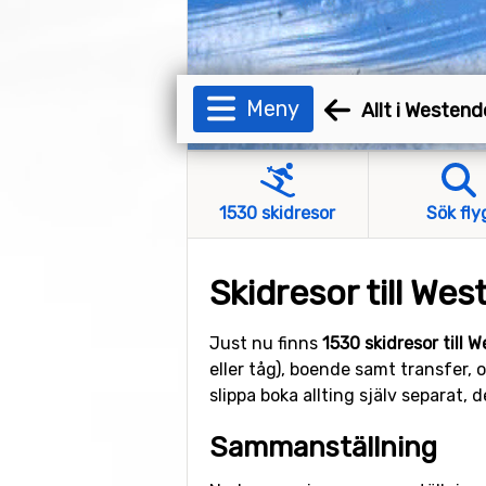
Meny
Allt i Westend
1530 skidresor
Sök fly
Skidresor till We
Just nu finns
1530 skidresor till 
eller tåg), boende samt transfer, 
slippa boka allting själv separat,
Sammanställning