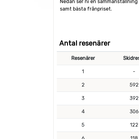
Nedan ser ni en sammanställning av 
samt bästa frånpriset.
Antal resenärer
Resenärer
Skidre
1
-
2
592
3
392
4
306
5
122
6
118