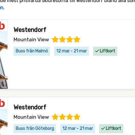
 de mest prisvärda skidresorna till Westendorf bland alla som
en
.
Westendorf
Mountain View
Buss från Malmö
12 mar - 21 mar
Liftkort
Westendorf
Mountain View
Buss från Göteborg
12 mar - 21 mar
Liftkort