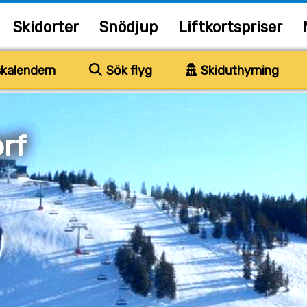
Skidorter
Snödjup
Liftkortspriser
kalendern
Sök flyg
Skiduthyrning
rf