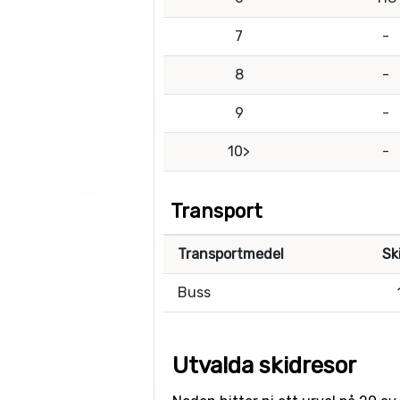
7
-
8
-
9
-
10>
-
Transport
Transportmedel
Sk
Buss
Utvalda skidresor