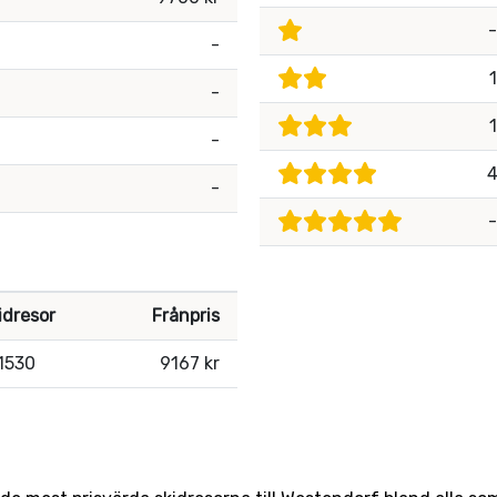
-
-
1
-
1
-
-
-
idresor
Frånpris
1530
9167 kr