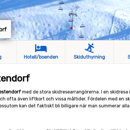
orf
g
Hotell/boenden
Skiduthyrning
S
stendorf
Westendorf
med de stora skidresearrangörerna. I en skidresa in
och ofta även liftkort och vissa måltider. Fördelen med en s
 dessutom kan det faktiskt bli billigare när man summerar all