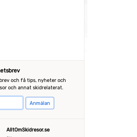
etsbrev
sbrev och få tips, nyheter och
or och annat skidrelaterat.
Anmälan
AlltOmSkidresor.se