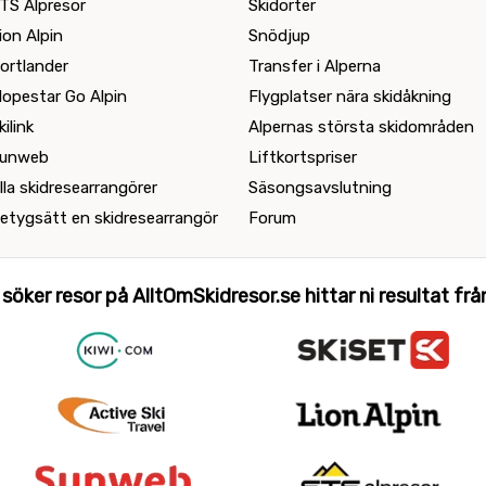
TS Alpresor
Skidorter
ion Alpin
Snödjup
ortlander
Transfer i Alperna
lopestar Go Alpin
Flygplatser nära skidåkning
kilink
Alpernas största skidområden
unweb
Liftkortspriser
lla skidresearrangörer
Säsongsavslutning
etygsätt en skidresearrangör
Forum
 söker resor på AlltOmSkidresor.se hittar ni resultat från 