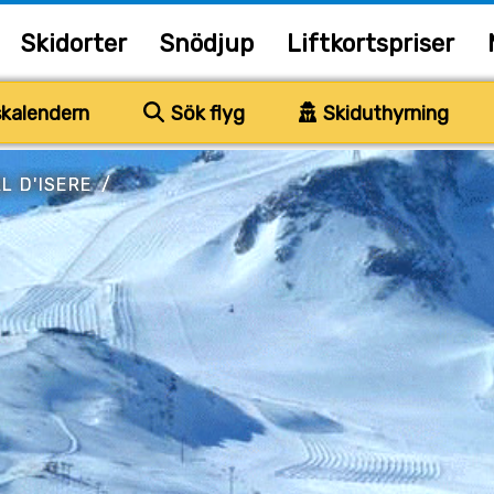
Skidorter
Snödjup
Liftkortspriser
kalendern
Sök flyg
Skiduthyrning
L D'ISERE
/