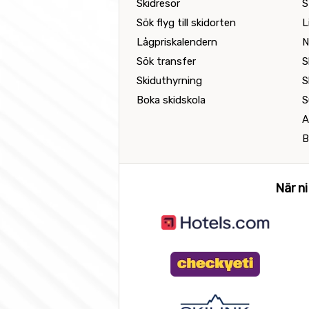
Skidresor
S
Sök flyg till skidorten
L
Lågpriskalendern
N
Sök transfer
S
Skiduthyrning
S
Boka skidskola
S
A
B
När ni