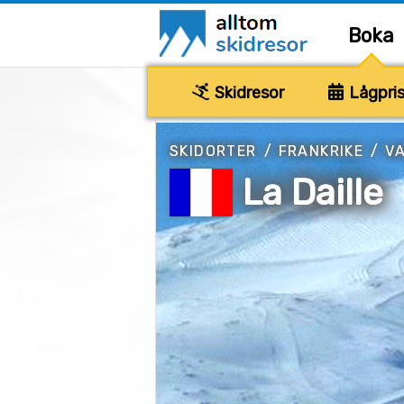
Boka
Skidresor
Lågpris
SKIDORTER
/
FRANKRIKE
/
VA
La Daille