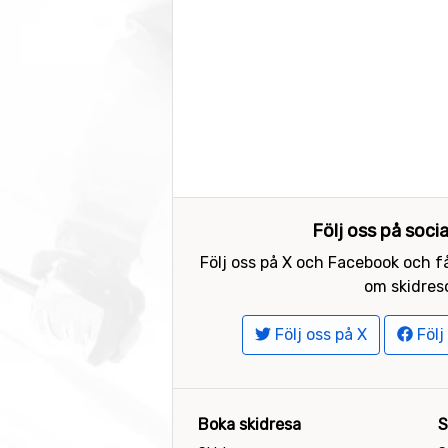
Följ oss på soci
Följ oss på X och Facebook och få
om skidreso
Följ oss på X
Följ
Boka skidresa
S