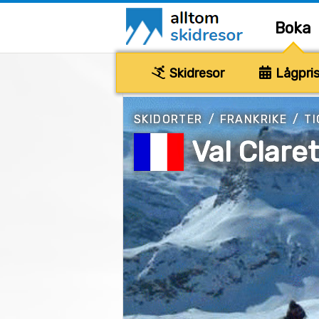
Boka
Skidresor
Lågpris
SKIDORTER
/
FRANKRIKE
/
T
Val Clare