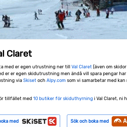
l Claret
t ta med er egen utrustning ner till
Val Claret
(även om skidor 
ed er er egen skidutrustning men ändå vill spara pengar har n
ustning via
Skiset
och
Alpy.com
som vi samarbetar med kan ni
r tillfället med
10 butiker för skiduthyrning
i Val Claret, ni 
boka med
Sök och boka med