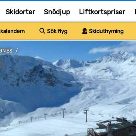
Skidorter
Snödjup
Liftkortspriser
kalendern
Sök flyg
Skiduthyrning
IGNES
/
t