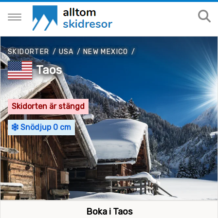
SKIDORTER
/
USA
/
NEW MEXICO
/
Taos
Skidorten är stängd
Snödjup 0 cm
Boka i Taos