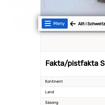
Meny
Allt i Schwei
Fakta/pistfakta 
Kontinent
Land
Säsong