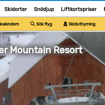
Skidorter
Snödjup
Liftkortspriser
kalendern
Sök flyg
Skiduthyrning
er Mountain Resort