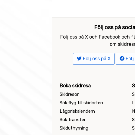
Följ oss på soci
Följ oss på X och Facebook och få
om skidreso
Följ oss på X
Följ
Boka skidresa
S
Skidresor
S
Sök flyg till skidorten
L
Lågpriskalendern
N
Sök transfer
S
Skiduthyrning
S