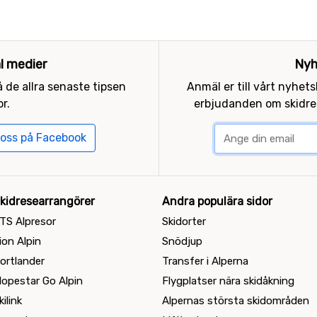
al medier
Nyh
 de allra senaste tipsen
Anmäl er till vårt nyhet
r.
erbjudanden om skidres
 oss på Facebook
kidresearrangörer
Andra populära sidor
TS Alpresor
Skidorter
ion Alpin
Snödjup
ortlander
Transfer i Alperna
lopestar Go Alpin
Flygplatser nära skidåkning
kilink
Alpernas största skidområden