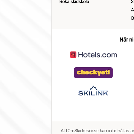
Boka skidskola
S
A
B
När ni
AlltOmSkidresor.se kan inte hållas a