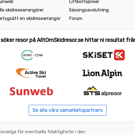
unweb
Liftkortspriser
lla skidresearrangörer
Säsongsavslutning
etygsätt en skidresearrangör
Forum
 söker resor på AlltOmSkidresor.se hittar ni resultat från 
Se alla våra samarbetspartners
nsvariga för eventuella felaktigheter i den