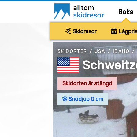
Boka
Skidresor
Lågpris
SKIDORTER
/
USA
/
IDAHO
/
Schweitz
Skidorten är stängd
Snödjup 0 cm