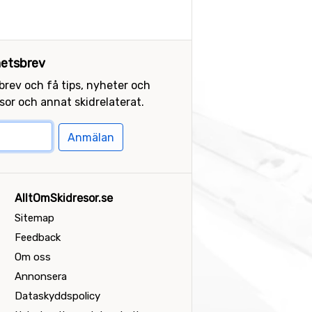
etsbrev
sbrev och få tips, nyheter och
or och annat skidrelaterat.
Anmälan
AlltOmSkidresor.se
Sitemap
Feedback
Om oss
Annonsera
Dataskyddspolicy